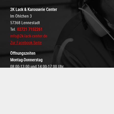
2K Lack & Karosserie Center
Im Öhlchen 3
57368 Lennestadt
Tel.
02721 7152261
info@2k-lack-center.de
Zur Facebook-Seite
Öffnungszeiten
Montag-Donnerstag
08:00-13:00 und 14:00-17:00 Uhr
Freitag
08:00-13:00 und 14:00-15:00 Uhr
Weitere Termine nach Vereinbarung
Anfahrt