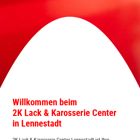
Willkommen beim
2K Lack & Karosserie Center
in Lennestadt
2K Lack & Karosserie Center Lennestadt ist Ihre